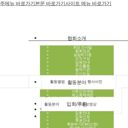
주메뉴 바로가기
본문 바로가기
사이트 메뉴 바로가기
협회소개
회장 인사말
협회정관
설립허가증
조직구성
임원안내
주요활동
협약기관
오시는길
활동앨범
활동분야
행사사진
사회안전예방
학교폭력예방
협회소개
행사사진
입회/후원
활동분야
홍보영상
행사사진
입회/후원
입회안내
홍보영상
입회신청
후원안내
교육신청
후원하기(CMS신청)
청년봉사단 안내