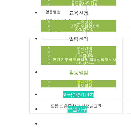
알림센터
청년봉사단 신청
활동앨범
교육신청
한국안전1번지
교육신청
교육이수현황조회
자격증조회
부설기구
알림센터
행사안내
공지사항
기부금내역
연간 기부금 모금액 및 활용실적 명세서
인터넷신문
활동앨범
행사사진
홍보영상
한국안전1번지
포항 신흥중학교 부모님교육
부설기구