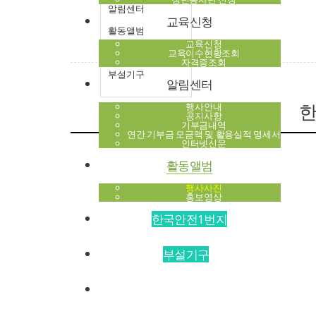
알림센터
교육신청
활동앨범
교육신청
한국안전1번지
교육이수현황조회
자격증조회
부설기구
알림센터
한
행사안내
공지사항
기부금내역
연간 기부금 모금액 및 활용실적 명세서
인터넷신문
활동앨범
행사사진
홍보영상
한국안전1번지
부설기구