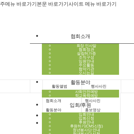
주메뉴 바로가기
본문 바로가기
사이트 메뉴 바로가기
협회소개
회장 인사말
협회정관
설립허가증
조직구성
임원안내
주요활동
협약기관
오시는길
활동분야
활동앨범
행사사진
사회안전예방
학교폭력예방
협회소개
행사사진
입회/후원
활동분야
홍보영상
입회안내
행사사진
입회신청
입회/후원
후원안내
홍보영상
후원하기(CMS신청)
교육신청
청년봉사단 안내
청년봉사단 신청