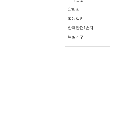
알림센터
활동앨범
한국안전1번지
부설기구