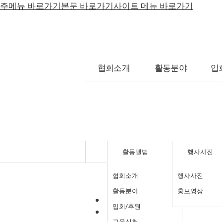
주메뉴 바로가기
본문 바로가기
사이트 메뉴 바로가기
협회소개
활동분야
입
활동앨범
행사사진
협회소개
행사사진
활동분야
홍보영상
행사사진
입회/후원
홍보영상
교육신청