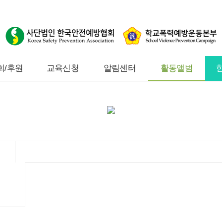
회/후원
교육신청
알림센터
활동앨범